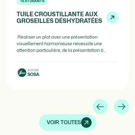
TEXTURANTS
TUILE CROUSTILLANTE AUX
GROSEILLES DÉSHYDRATÉES
Réaliser un plat avec une présentation
visuellement harmonieuse nécessite une
attention particulière, de la présentation à
l’assiette aux éléments et ingrédients utilisés,
dans le but de surprendre agréablement les
convives. Les croustillants décoratifs se sont
AUTOR
SOSA
avérés être une façon ingénieuse et efficace
d’ajouter une touche de glamour aux plats
sucrés comme salés. […]
VOIR TOUTES