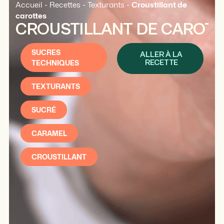
Accueil
-
Recettes
-
Texturants
-
Croustillant de
carottes
CROUSTILLANT DE CAROT
SUCRES
ALLER À LA
TECHNIQUES
RECETTE
TEXTURANTS
SUCRÉ
CARAMEL
CROUSTILLANT