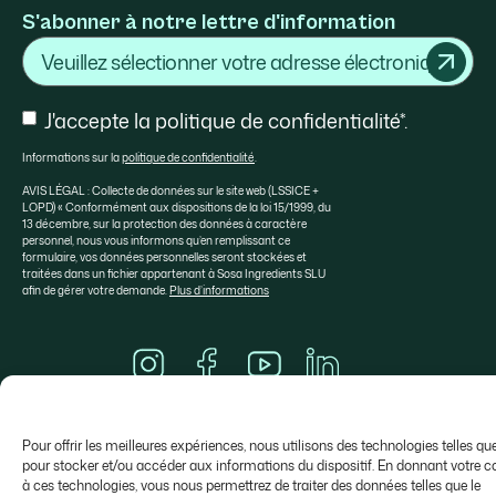
S'abonner à notre lettre d'information
Courriel
Consentement
J'accepte la politique de confidentialité*.
Informations sur la
politique de confidentialité
.
AVIS LÉGAL : Collecte de données sur le site web (LSSICE +
LOPD) « Conformément aux dispositions de la loi 15/1999, du
13 décembre, sur la protection des données à caractère
personnel, nous vous informons qu’en remplissant ce
formulaire, vos données personnelles seront stockées et
traitées dans un fichier appartenant à Sosa Ingredients SLU
afin de gérer votre demande.
Plus d’informations
A propos de SOSA
Aula Sosa
Sélection Valrhona
Contact
Pour offrir les meilleures expériences, nous utilisons des technologies telles qu
pour stocker et/ou accéder aux informations du dispositif. En donnant votre
à ces technologies, vous nous permettrez de traiter des données telles que le