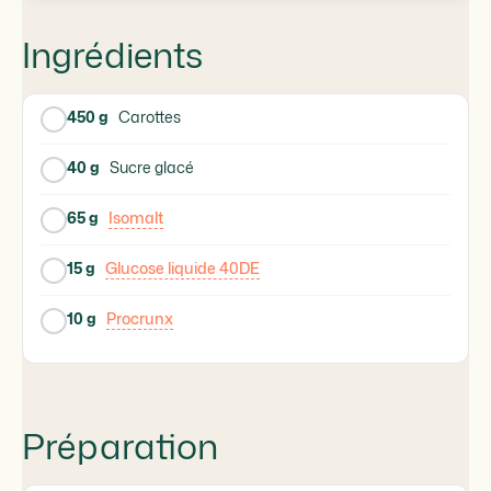
Ingrédients
450 g
Carottes
40 g
Sucre glacé
65 g
Isomalt
15 g
Glucose liquide 40DE
10 g
Procrunx
Préparation