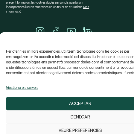
present formulari, les vostres dades personals quedaran
incorporades i seran tractades en un fitxer de titularitat.
Més
informació
Sobre SOSA
Aula Sosa
Marques de distribució
Per oferir les millors experiències, utilitzem tecnologies com les cookies per
Valrhona Selection
Contacte
emmagatzemar i/o accedir a informació del dispositiu. En donar el teu consen
aquestes tecnologies ens permetrà processar dades com el comportament de
o identificadors únics en aquest lloc. La manca de consentiment o la revocaci
consentiment pot afectar negativament determinades característiques i funci
Gestiona els serveis
Colònia Galobart s/n, 08270 Navarcles - Barcelona,
​​Espanya
sosa@sosa.cat
938 666 111
ACCEPTAR
DENEGAR
Avís Legal
Política de privacitat
Política de cookies
Canal de denúncia
© Copyright 2026 Sosa Ingredients SLU
VEURE PREFERÈNCIES