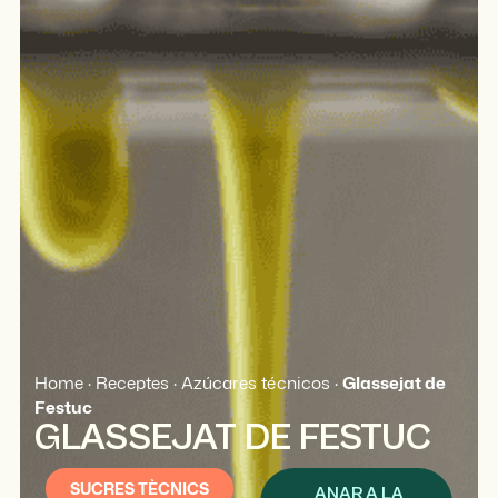
Home
·
Receptes
·
Azúcares técnicos
·
Glassejat de
Festuc
GLASSEJAT DE FESTUC
SUCRES TÈCNICS
ANAR A LA