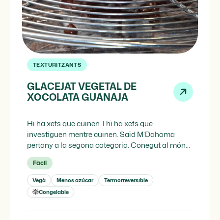
TEXTURITZANTS
GLACEJAT VEGETAL DE
XOCOLATA GUANAJA
Hi ha xefs que cuinen. I hi ha xefs que
investiguen mentre cuinen. Saïd M’Dahoma
pertany a la segona categoria. Conegut al món
de la pastisseria contemporània com Pastry
Fàcil
Nerd, aquest xef pastisser combina una
formació acadèmica en neurociència amb una
Vegà
Menos azúcar
Termorreversible
sensibilitat tècnica i creativa que l’ha posicionat
Congelable
com una de les veus més interessants […]