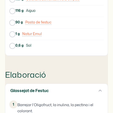
116 g
Aigua
90 g
Pasta de festuc
1 g
Natur Emul
0,6 g
Sal
Elaboració
Glassejat de Festuc
1
Barrejar l’Oligofruct, la inulina, la pectina i el
colorant.