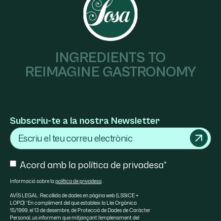
INGREDIENTS TO
REIMAGINE GASTRONOMY
Subscriu-te a la nostra Newsletter
Email
Consent
Acord amb la política de privadesa*
Informació sobre la
política de privadesa
.
AVÍS LEGAL: Recollida de dades en pàgina web (LSSICE +
LOPD) “En compliment del que estableix la Llei Orgànica
15/1999, el 13 de desembre, de Protecció de Dades de Caràcter
Personal, us informem que mitjançant l’emplenament del