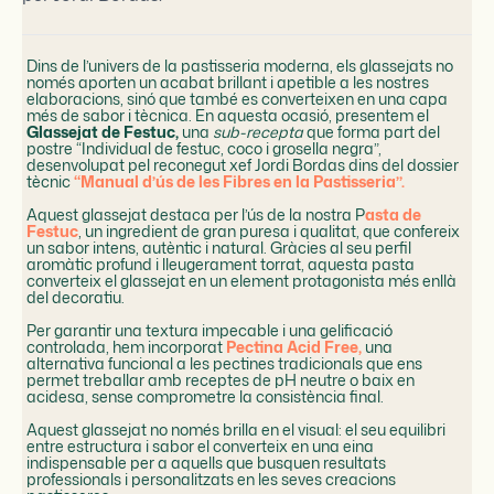
Dins de l’univers de la pastisseria moderna, els glassejats no
només aporten un acabat brillant i apetible a les nostres
elaboracions, sinó que també es converteixen en una capa
més de sabor i tècnica. En aquesta ocasió, presentem el
Glassejat de Festuc,
una
sub-recepta
que forma part del
postre “Individual de festuc, coco i grosella negra”,
desenvolupat pel reconegut xef Jordi Bordas dins del dossier
tècnic
“Manual d’ús de les Fibres en la Pastisseria”.
Aquest glassejat destaca per l’ús de la nostra P
asta de
Festuc
, un ingredient de gran puresa i qualitat, que confereix
un sabor intens, autèntic i natural. Gràcies al seu perfil
aromàtic profund i lleugerament torrat, aquesta pasta
converteix el glassejat en un element protagonista més enllà
del decoratiu.
Per garantir una textura impecable i una gelificació
controlada, hem incorporat
Pectina Acid Free,
una
alternativa funcional a les pectines tradicionals que ens
permet treballar amb receptes de pH neutre o baix en
acidesa, sense comprometre la consistència final.
Aquest glassejat no només brilla en el visual: el seu equilibri
entre estructura i sabor el converteix en una eina
indispensable per a aquells que busquen resultats
professionals i personalitzats en les seves creacions