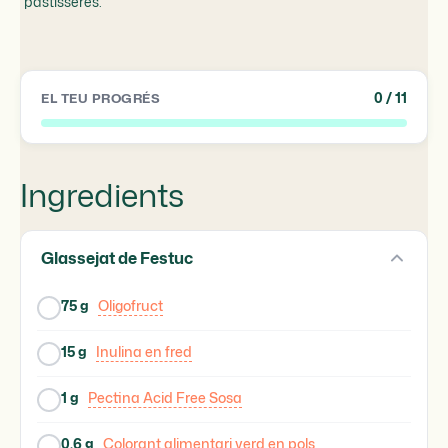
pastisseres.
0
/ 11
EL TEU PROGRÉS
Ingredients
Glassejat de Festuc
75 g
Oligofruct
15 g
Inulina en fred
1 g
Pectina Acid Free Sosa
0,6 g
Colorant alimentari verd en pols