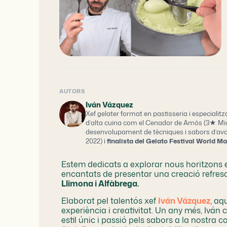
AUTORS
Iván Vázquez
Xef gelater format en pastisseria i especiali
d’alta cuina com el Cenador de Amós (3★ Mich
desenvolupament de tècniques i sabors d’ava
2022) i
finalista del Gelato Festival World M
Estem dedicats a explorar nous horitzons e
encantats de presentar una creació refresc
Llimona i Alfàbrega.
Elaborat pel talentós xef
Iván Vázquez,
aqu
experiència i creativitat. Un any més, Iván
estil únic i passió pels sabors a la nostra c