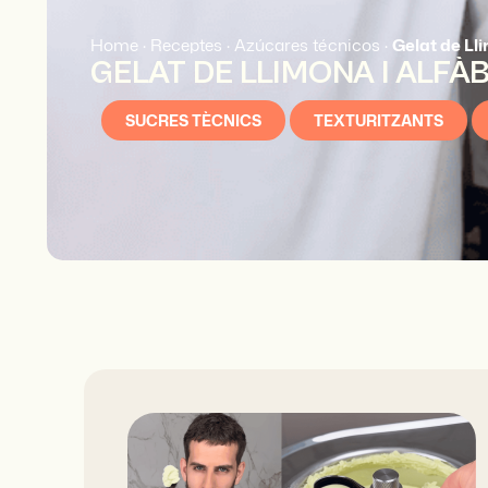
Home
·
Receptes
·
Azúcares técnicos
·
Gelat de Ll
GELAT DE LLIMONA I ALFÀ
SUCRES TÈCNICS
TEXTURITZANTS