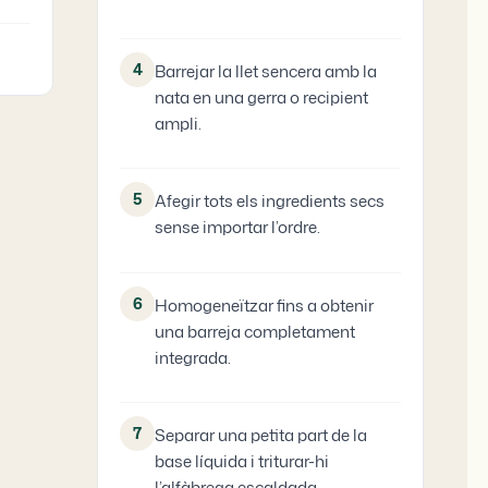
4
Barrejar la llet sencera amb la
nata en una gerra o recipient
ampli.
5
Afegir tots els ingredients secs
sense importar l’ordre.
6
Homogeneïtzar fins a obtenir
una barreja completament
integrada.
7
Separar una petita part de la
base líquida i triturar-hi
l’alfàbrega escaldada.