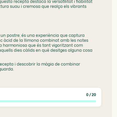
esta recepta destaca la versatilitat i fiabilitat
tura suau i cremosa que realça els vibrants
un postre; és una experiència que captura
l toc àcid de la llimona combinat amb les notes
ja harmoniosa que és tant vigoritzant com
aquells dies càlids en què desitges alguna cosa
recepta i descobrir la màgia de combinar
guarda.
0
/ 20