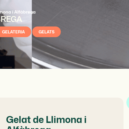
imona i Alfàbrega
BREGA
GELATERIA
GELATS
Gelat de Llimona i