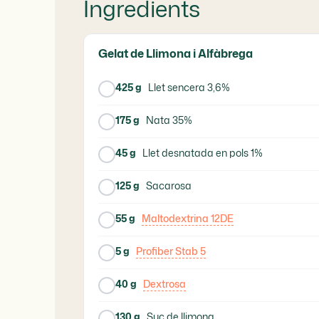
Ingredients
Gelat de Llimona i Alfàbrega
425 g
Llet sencera 3,6%
175 g
Nata 35%
45 g
Llet desnatada en pols 1%
125 g
Sacarosa
55 g
Maltodextrina 12DE
5 g
Profiber Stab 5
40 g
Dextrosa
130 g
Suc de llimona