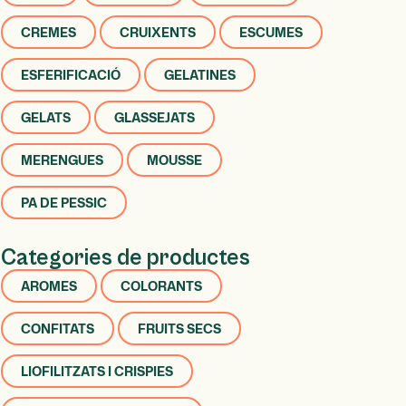
CREMES
CRUIXENTS
ESCUMES
ESFERIFICACIÓ
GELATINES
GELATS
GLASSEJATS
MERENGUES
MOUSSE
PA DE PESSIC
Categories de productes
AROMES
COLORANTS
CONFITATS
FRUITS SECS
LIOFILITZATS I CRISPIES