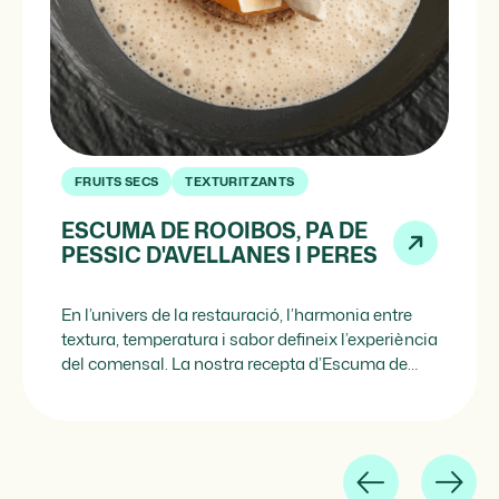
FRUITS SECS
TEXTURITZANTS
ESCUMA DE ROOIBOS, PA DE
PESSIC D'AVELLANES I PERES
En l’univers de la restauració, l’harmonia entre
textura, temperatura i sabor defineix l’experiència
del comensal. La nostra recepta d’Escuma de
rooibos, pa de pessic d’avellanes i peres neix
amb aquest propòsit: sorprendre des de la
subtilesa tècnica i la qualitat dels ingredients. La
protagonista és una Escuma de rooibos, lleugera
i aromàtica, en la qual […]