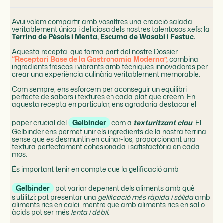
Avui volem compartir amb vosaltres una creació salada
veritablement única i deliciosa dels nostres talentosos xefs: la
Terrina de Pèsols i Menta, Escuma de Wasabi i Festuc.
Aquesta recepta, que forma part del nostre Dossier
“Receptari Base de la Gastronomia Moderna”,
combina
ingredients frescos i vibrants amb tècniques innovadores per
crear una experiència culinària veritablement memorable.
Com sempre, ens esforcem per aconseguir un equilibri
perfecte de sabors i textures en cada plat que creem. En
aquesta recepta en particular, ens agradaria destacar el
paper crucial del
Gelbinder
com a
texturitzant clau
. El
Gelbinder ens permet unir els ingredients de la nostra terrina
sense que es desmuntin en cuinar-los, proporcionant una
textura perfectament cohesionada i satisfactòria en cada
mos.
És important tenir en compte que la gelificació amb
Gelbinder
pot variar depenent dels aliments amb què
s’utilitzi: pot presentar una
gelificació més ràpida i sòlida
amb
aliments rics en calci, mentre que amb aliments rics en sal o
àcids pot ser més
lenta i dèbil.