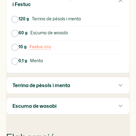
i Festuc
120 g
Terrina de pèsols i menta
60 g
Escuma de wasabi
10 g
Festuc cru
0,1 g
Menta
Terrina de pèsols i menta
Escuma de wasabi