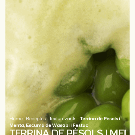
Home
·
Receptes
·
Texturitzants
·
Terrina de Pèsols i
Menta, Escuma de Wasabi i Festuc
TERRINA DE PÈSOLS I MEN