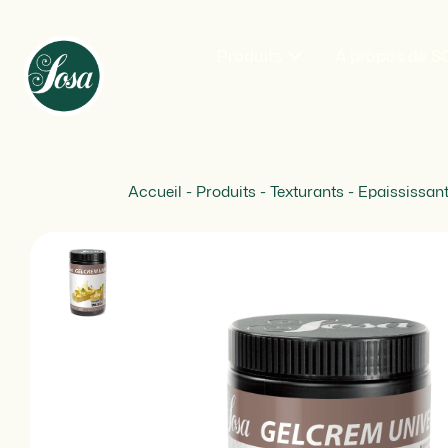
Produits
À propos de 
Accueil
-
Produits
-
Texturants
-
Epaississan