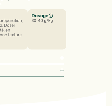
.
Dosage
préparation,
30-40 g/kg
id. Doser
té, en
onne texture