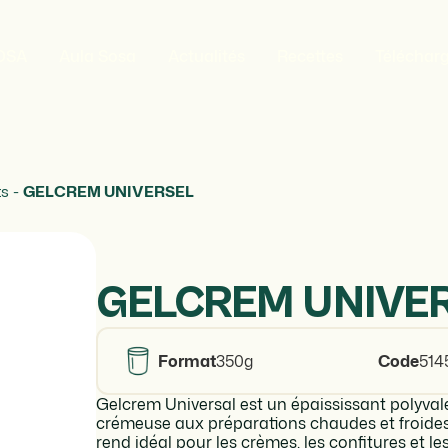
SOSA
Aula Sosa
Actualités
Recettes
Téléchar
ts
-
GELCREM UNIVERSEL
GELCREM UNIVE
Format
350g
Code
514
Gelcrem Universal est un épaississant polyva
crémeuse aux préparations chaudes et froides. I
rend idéal pour les crèmes, les confitures et l