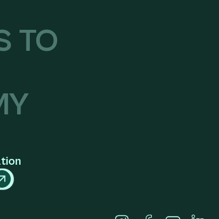
S TO
MY
ation