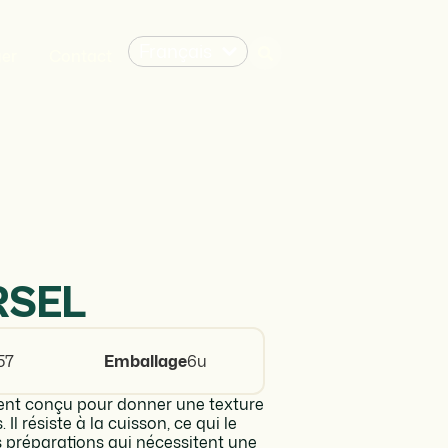
Français
ger
Contact
RSEL
57
Emballage
6u
lent conçu pour donner une texture
l résiste à la cuisson, ce qui le
es préparations qui nécessitent une