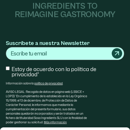
INGREDIENTS TO
REIMAGINE GASTRONOMY
Suscríbete a nuestra Newsletter
Email
Consent
Estoy de acuerdo con la política de
privacidad*
Información sobre la
política de privacidad
.
AVISO LEGAL: Recogida de datos en página web (LSSICE +
LOPD) “En cumplimiento de lo establecido en la Ley Orgánica
15/1999, el 13 de diciembre, de Protección de Datos de
Carácter Personal, le informamos que mediante la
cumplimentación del presente formulario, sus datos
personales quedarán incorporados y serán tratados en un
fichero de titularidad Sosa Ingredients SLU con la finalidad de
poder gestionar su solicitud.
Más información