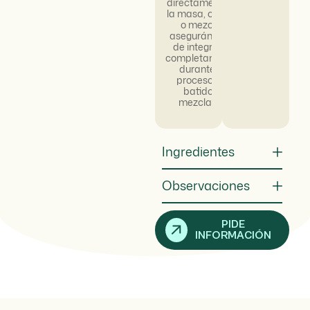
directamente a
la masa, crema
o mezcla,
asegurándose
de integrarla
completamente
durante el
proceso de
batido o
mezclado.
Ingredientes
Observaciones
PIDE
INFORMACIÓN