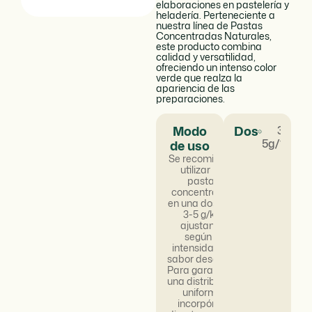
elaboraciones en pastelería y
heladería. Perteneciente a
nuestra línea de Pastas
Concentradas Naturales,
este producto combina
calidad y versatilidad,
ofreciendo un intenso color
verde que realza la
apariencia de las
preparaciones.
Modo
Dosificación
3 -
5g/100g
de uso
Se recomienda
utilizar las
pastas
concentradas
en una dosis de
3-5 g/kg,
ajustando
según la
intensidad de
sabor deseada.
Para garantizar
una distribución
uniforme,
incorpórela