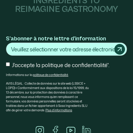
INGREDIENTS TO
REIMAGINE GASTRONOMY
S'abonner à notre lettre d'information
Courriel
Consentement
J'accepte la politique de confidentialité*.
Informations sur la
politique de confidentialité
.
AVIS LÉGAL : Collecte de données sur le site web (LSSICE +
LOPD) « Conformément aux dispositions de la loi 15/1999, du
13 décembre, sur la protection des données à caractère
personnel, nous vous informons qu’en remplissant ce
formulaire, vos données personnelles seront stockées et
traitées dans un fichier appartenant à Sosa Ingredients SLU
afin de gérer votre demande.
Plus d’informations