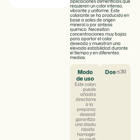
aplicaciones alimenticias que
requieren un color intenso,
vibrante y uniforme. Este
colorante se ha producido en
base a sales de origen
mineral o por síntesis
química. Necesitan
concentraciones muy bajas
para aportar el color
deseado y muestran una
elevada estabilidad durante
el tiempo y en diferentes
medios.
Modo
Dosificación
≤300mg/
de uso
Este colorante
puede
añadirse
directamente
a la
preparación
deseada,
garantizando
una disolución
rápida y
homogénea
en medios