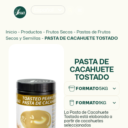
Español
Inicio
-
Productos
-
Frutos Secos
-
Pastas de Frutos
Secos y Semillas
-
PASTA DE CACAHUETE TOSTADO
PASTA DE
CACAHUETE
TOSTADO
FORMATO
5KG
FORMATO
1KG
La Pasta de Cacahuete
Tostado está elaborada a
partir de cacahuetes
seleccionados