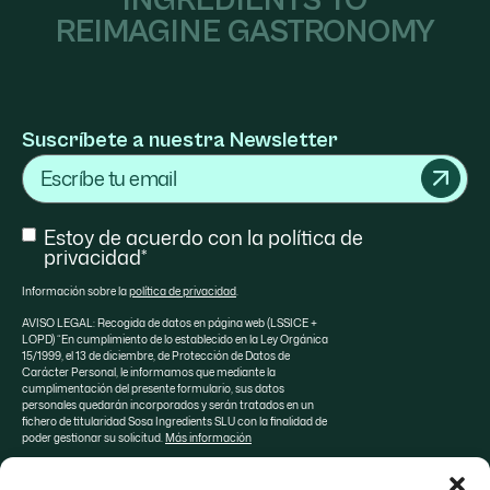
INGREDIENTS TO
REIMAGINE GASTRONOMY
Suscríbete a nuestra Newsletter
Email
Consent
Estoy de acuerdo con la política de
privacidad*
Información sobre la
política de privacidad
.
AVISO LEGAL: Recogida de datos en página web (LSSICE +
LOPD) “En cumplimiento de lo establecido en la Ley Orgánica
15/1999, el 13 de diciembre, de Protección de Datos de
Carácter Personal, le informamos que mediante la
cumplimentación del presente formulario, sus datos
personales quedarán incorporados y serán tratados en un
fichero de titularidad Sosa Ingredients SLU con la finalidad de
poder gestionar su solicitud.
Más información