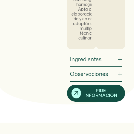
homogénea.
Apta para
elaboraciones en
frío y en caliente,
adaptándose a
múltiples
técnicas
culinarias.
Ingredientes
Observaciones
PIDE
INFORMACIÓN