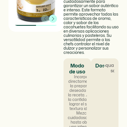
cuidadosamente para
garantizar un sabor auténtico
e intenso. Este formato
permite aprovechar todas las
características de aroma,
color y sabor de los
cacahuetes facilitando su uso
en diversas aplicaciones
culinarias y pasteleras. Su
versatilidad permite a los
chefs controlar el nivel de
dulzor y personalizar sus
creaciones.
Modo
Dosificación
quantum
satis
de uso
Incorporar
directamente en
la preparación
deseada según
la receta. Ajustar
la cantidad para
lograr el sabor y
textura ideales.
Mezclar
cuidadosamente
hasta obtener
una integración