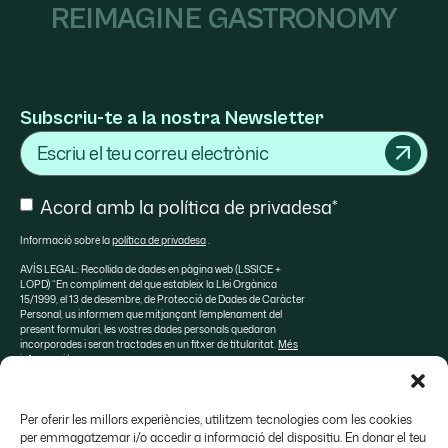
REIMAGINE GASTRONOMY
Subscriu-te a la nostra Newsletter
Email
Consent
Acord amb la política de privadesa*
Informació sobre la
política de privadesa
.
AVÍS LEGAL: Recollida de dades en pàgina web (LSSICE +
LOPD) “En compliment del que estableix la Llei Orgànica
15/1999, el 13 de desembre, de Protecció de Dades de Caràcter
Personal, us informem que mitjançant l’emplenament del
present formulari, les vostres dades personals quedaran
incorporades i seran tractades en un fitxer de titularitat.
Més
informació
Per oferir les millors experiències, utilitzem tecnologies com les cookies
per emmagatzemar i/o accedir a informació del dispositiu. En donar el teu