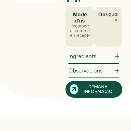
de curri.
Mode
Dosificació
quantum
satis
d’ús
Incorporar
directament
en receptes.
Ingredients
Observacions
DEMANA
INFORMACIÓ