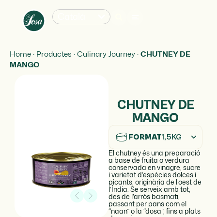
Català
Home
·
Productes
·
Culinary Journey
·
CHUTNEY DE
MANGO
CHUTNEY DE
MANGO
FORMAT
1,5KG
El chutney és una preparació
a base de fruita o verdura
conservada en vinagre, sucre
i varietat d’espècies dolces i
picants, originària de l’oest de
l’Índia. Se serveix amb tot,
des de l’arròs basmati,
passant per pans com el
“naan” o la “dosa”, fins a plats