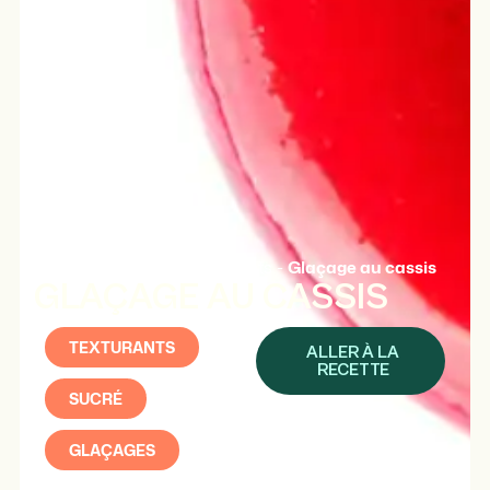
Accueil
-
Recettes
-
Texturants
-
Glaçage au cassis
GLAÇAGE AU CASSIS
TEXTURANTS
ALLER À LA
RECETTE
SUCRÉ
GLAÇAGES