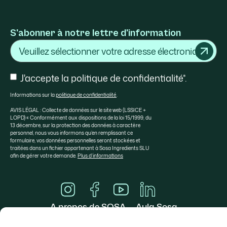
S'abonner à notre lettre d'information
Courriel
Consentement
J'accepte la politique de confidentialité*.
Informations sur la
politique de confidentialité
.
AVIS LÉGAL : Collecte de données sur le site web (LSSICE +
LOPD) « Conformément aux dispositions de la loi 15/1999, du
13 décembre, sur la protection des données à caractère
personnel, nous vous informons qu’en remplissant ce
formulaire, vos données personnelles seront stockées et
traitées dans un fichier appartenant à Sosa Ingredients SLU
afin de gérer votre demande.
Plus d’informations
A propos de SOSA
Aula Sosa
Sélection Valrhona
Contact