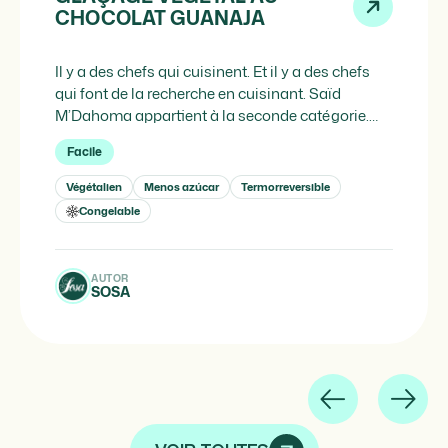
CHOCOLAT GUANAJA
Il y a des chefs qui cuisinent. Et il y a des chefs
qui font de la recherche en cuisinant. Saïd
M’Dahoma appartient à la seconde catégorie.
Connu dans le monde de la pâtisserie
Facile
contemporaine sous le nom de Pastry Nerd, ce
chef pâtissier combine une formation
Végétalien
Menos azúcar
Termorreversible
académique en neurosciences avec une
Congelable
sensibilité technique et […]
AUTOR
SOSA